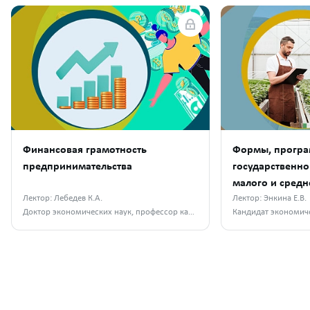
Финансовая грамотность
Формы, прогр
предпринимательства
государственн
малого и средн
Лектор: Лебедев К.А.
предпринимате
Лектор: Энкина Е.В.
Доктор экономических наук, профессор кафедры бухгалтерского учета, финансов и налогообложения РГАУ-МСХА им. К. А. Тимирязева
агропромышле