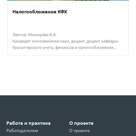
Налогообложение КФХ
Лектор: Мизюрёва В.В.
Кандидат экономически наук, доцент, доцент кафедры
бухгалтерского учета, финансов и налогообложения
РГАУ-МСХА им. К. А. Тимирязева
Работа и практика
О проекте
Работодателям
О проекте