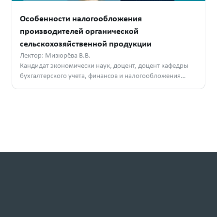
Особенности налогообложения
производителей органической
сельскохозяйственной продукции
Лектор: Мизюрёва В.В.
Кандидат экономически наук, доцент, доцент кафедры
бухгалтерского учета, финансов и налогообложения
РГАУ-МСХА им. К. А. Тимирязева