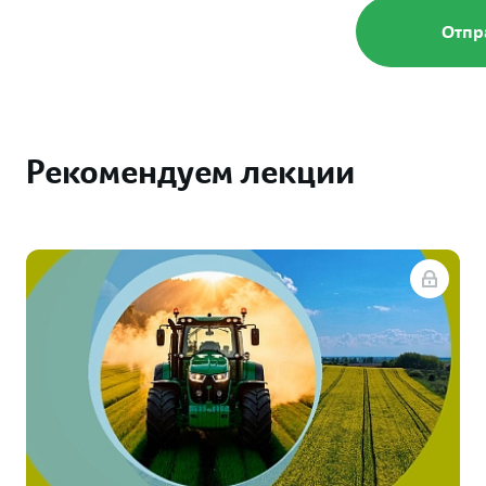
Запу
лоял
Обучайте
Рекомендуем лекции
монеты 
Подро