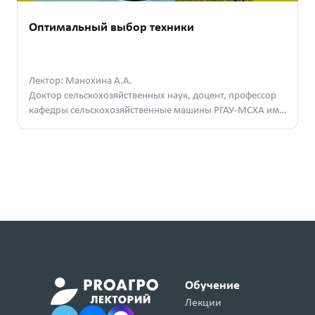
Оптимальный выбор техники
Лектор: Манохина А.А.
Доктор сельскохозяйственных наук, доцент, профессор
кафедры сельскохозяйственные машины РГАУ-МСХА им.
К. А. Тимирязева
Обучение
Лекции