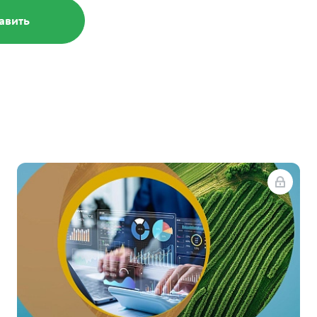
стили программу
ьности
сь, выполняйте задания, получайте
— и забирайте подарки
бнее