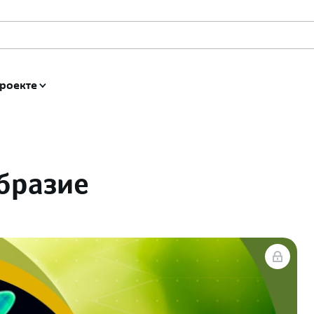
роекте
бразие