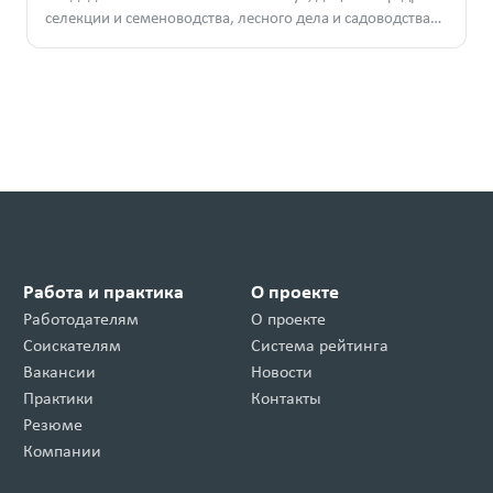
селекции и семеноводства, лесного дела и садоводства
РГАТУ им. П.А. Костычева
Работа и практика
О проекте
Работодателям
О проекте
Соискателям
Система рейтинга
Вакансии
Новости
Практики
Контакты
Резюме
Компании