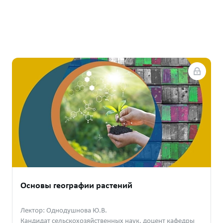
ьности
сь, выполняйте задания, получайте
— и забирайте подарки
бнее
Основы географии растений
Лектор: Однодушнова Ю.В.
Кандидат сельскохозяйственных наук, доцент кафедры