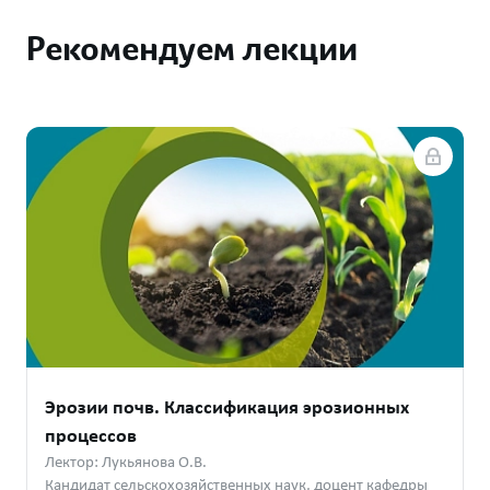
лоял
Рекомендуем лекции
Обучайте
монеты 
Подро
Эрозии почв. Классификация эрозионных
процессов
Лектор: Лукьянова О.В.
Кандидат сельскохозяйственных наук, доцент кафедры