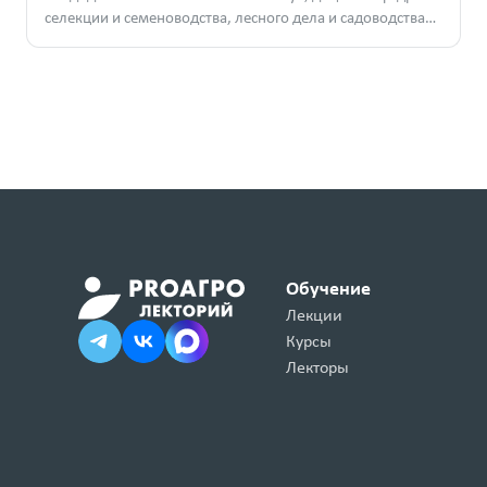
селекции и семеноводства, лесного дела и садоводства
РГАТУ им. П.А. Костычева
Обучение
Лекции
Курсы
Лекторы