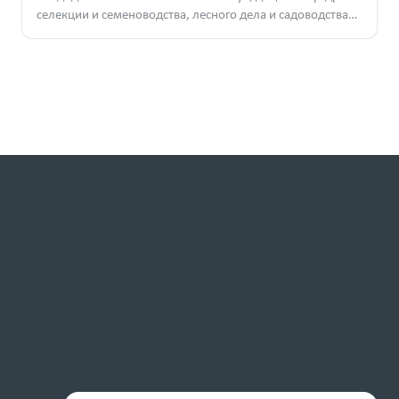
селекции и семеноводства, лесного дела и садоводства
РГАТУ им. П.А. Костычева