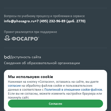
Вопросы по учебному процессу и проблемам в сервисе
info@phosagro.ru
+7 (495) 232-96-89 (доб. 2770)
Проект реализуется при поддержке
Доступность сайта
Сведения об образовательной организации
Правовая информация
Мы используем cookie
Карта сайта
Нажимая на кнопку «Согласен», оставаясь на сайте, вы даете
согласие
на обработку файлов cookie и пользовательских
данных в соответствии с
Политикой в отношении cookie-файлов
.
© Группа компаний «ФосАгро» 2001 — 2026
Если вы не согласны, можете изменить настройки браузера или
покинуть сайт.
Согласен
Помощь