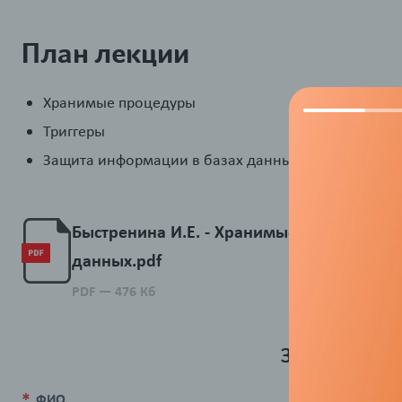
План лекции
Хранимые процедуры
Триггеры
Защита информации в базах данных
Быстренина И.Е. - Хранимые процедуры,
данных.pdf
PDF
— 476 Кб
Задать вопр
ФИО