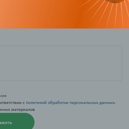
стили программу
ьности
сь, выполняйте задания, получайте
— и забирайте подарки
ния
бнее
ответствии с
политикой обработки персональных данных
.
нных материалов