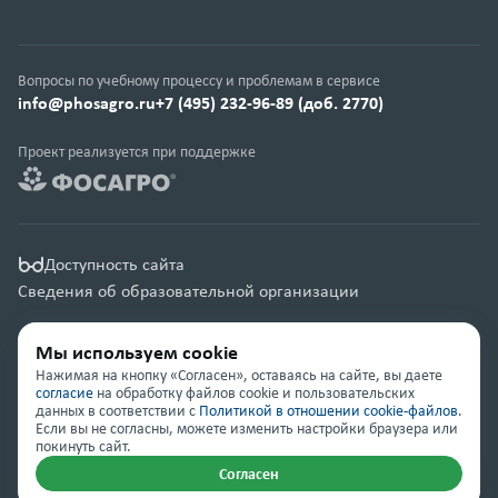
Вопросы по учебному процессу и проблемам в сервисе
info@phosagro.ru
+7 (495) 232-96-89 (доб. 2770)
Проект реализуется при поддержке
Доступность сайта
Сведения об образовательной организации
Правовая информация
Мы используем cookie
Карта сайта
Нажимая на кнопку «Согласен», оставаясь на сайте, вы даете
согласие
на обработку файлов cookie и пользовательских
данных в соответствии с
Политикой в отношении cookie-файлов
.
© Группа компаний «ФосАгро» 2001 — 2026
Если вы не согласны, можете изменить настройки браузера или
покинуть сайт.
Согласен
Помощь