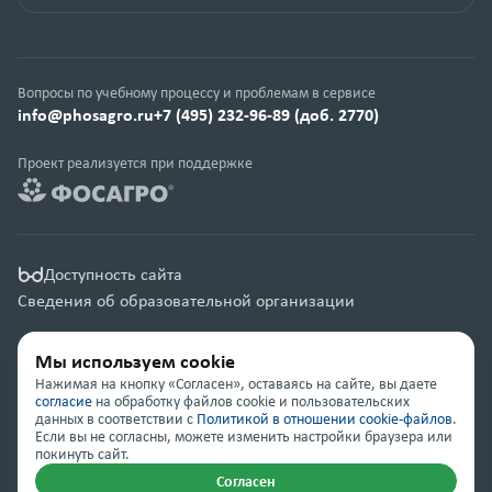
Вопросы по учебному процессу и проблемам в сервисе
info@phosagro.ru
+7 (495) 232-96-89 (доб. 2770)
Проект реализуется при поддержке
Доступность сайта
Сведения об образовательной организации
Правовая информация
Мы используем cookie
Карта сайта
Нажимая на кнопку «Согласен», оставаясь на сайте, вы даете
согласие
на обработку файлов cookie и пользовательских
данных в соответствии с
Политикой в отношении cookie-файлов
.
© Группа компаний «ФосАгро» 2001 — 2026
Если вы не согласны, можете изменить настройки браузера или
покинуть сайт.
Согласен
Помощь