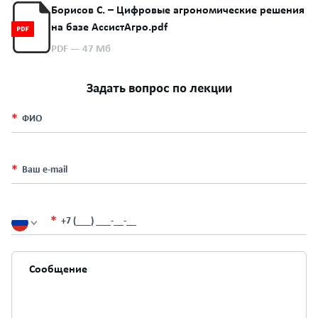
Борисов С. – Цифровые агрономические решения
на базе АссистАгро.pdf
PDF
— 47 Мб
Задать вопрос по лекции
ФИО
Ваш e-mail
+7 (___) ___-__-__