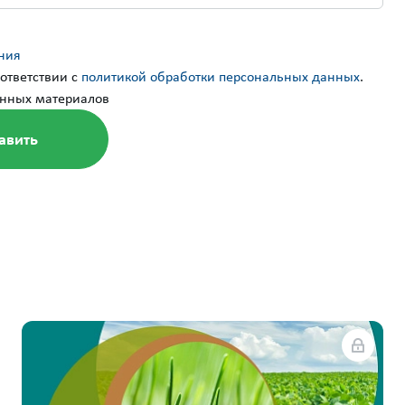
ния
ответствии с
политикой обработки персональных данных
.
нных материалов
стили программу
ьности
сь, выполняйте задания, получайте
— и забирайте подарки
бнее