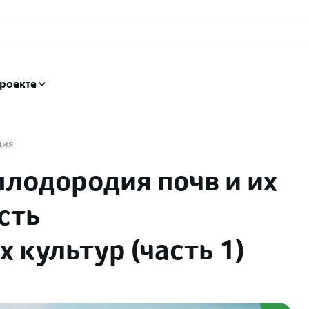
роекте
ция
лодородия почв и их
сть
 культур (часть 1)