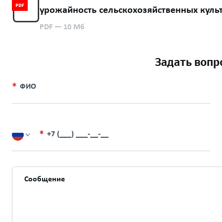
урожайность сельскохозяйственных культу
PDF
— 10 Мб
Задать вопр
ФИО
+7 (___) ___-__-__