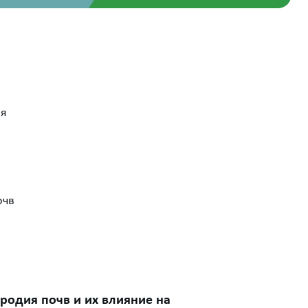
ия
очв
одия почв и их влияние на