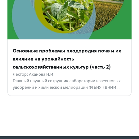
Основные проблемы плодородия почв и их
влияние на урожайность
сельскохозяйственных культур (часть 2)
Лектор: Аканова Н.И.
Главный научный сотрудник лаборатории известковых
удобрений и химической мелиорации ФГБНУ «ВНИИ
Агрохимии», д. б. н.