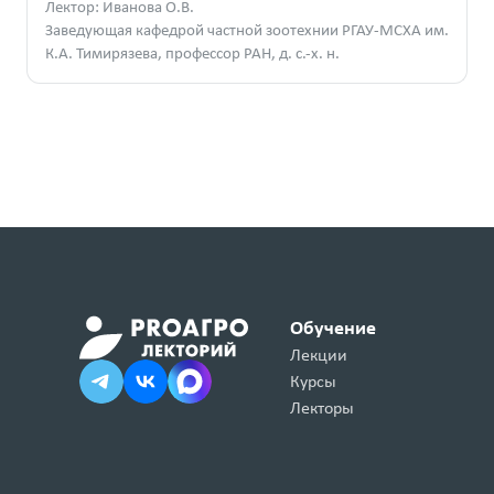
Лектор: Иванова О.В.
Заведующая кафедрой частной зоотехнии РГАУ-МСХА им.
К.А. Тимирязева, профессор РАН, д. с.-х. н.
Обучение
Лекции
Курсы
Лекторы