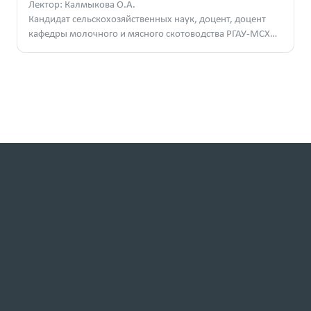
Лектор: Калмыкова О.А.
Кандидат сельскохозяйственных наук, доцент, доцент
кафедры молочного и мясного скотоводства РГАУ-МСХА
им. К. А. Тимирязева