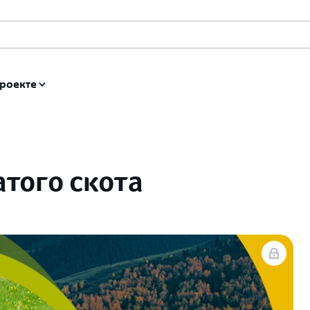
роекте
того скота