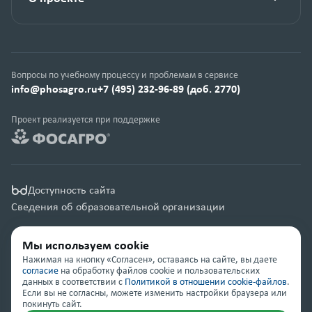
Вопросы по учебному процессу и проблемам в сервисе
info@phosagro.ru
+7 (495) 232-96-89 (доб. 2770)
Проект реализуется при поддержке
Доступность сайта
Сведения об образовательной организации
Правовая информация
Мы используем cookie
Карта сайта
Нажимая на кнопку «Согласен», оставаясь на сайте, вы даете
согласие
на обработку файлов cookie и пользовательских
данных в соответствии с
Политикой в отношении cookie-файлов
.
© Группа компаний «ФосАгро» 2001 — 2026
Если вы не согласны, можете изменить настройки браузера или
покинуть сайт.