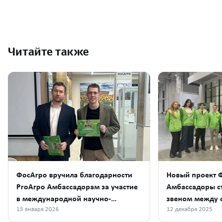
Читайте также
ФосАгро вручила благодарности
Новый проект Ф
ProАгро Амбассадорам за участие
Амбассадоры с
в международной научно-
звеном между 
13 января 2026
12 декабря 2025
образовательной конференции
бизнесом