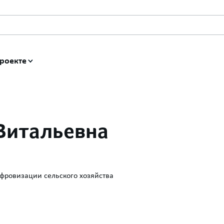
роекте
Витальевна
ифровизации сельского хозяйства