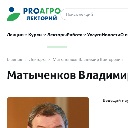
Лекции
Курсы
Лекторы
Работа
Услуги
Новости
О п
Главная
Лекторы
Матыченков Владимир Викторович
Матыченков Владими
Ведущий нау