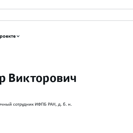
роекте
р Викторович
чный сотрудник ИФПБ РАН, д. б. н.