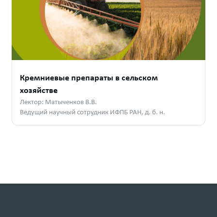
Кремниевые препараты в сельском
хозяйстве
Лектор: Матыченков В.В.
Ведущий научный сотрудник ИФПБ РАН, д. б. н.