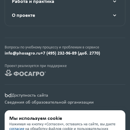
Работа и практика
О проекте
Вопросы по учебному процессу и проблемам в сервисе
info@phosagro.ru
+7 (495) 232-96-89 (доб. 2770)
Проект реализуется при поддержке
Доступность сайта
Сведения об образовательной организации
Правовая информация
Мы используем cookie
Карта сайта
Нажимая на кнопку «Согласен», оставаясь на сайте, вы даете
согласие
на обработку файлов cookie и пользовательских