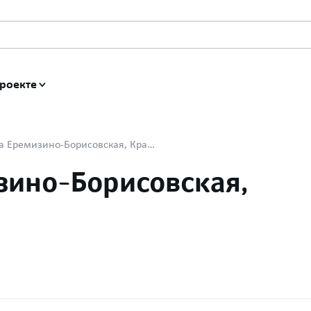
роекте
Агроном (ст-ца Еремизино-Борисовская, Краснодарский край)
зино-Борисовская,