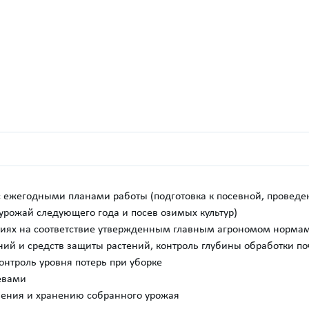
с ежегодными планами работы (подготовка к посевной, проведе
д урожай следующего года и посев озимых культур)
тиях на соответствие утвержденным главным агрономом норма
й и средств защиты растений, контроль глубины обработки по
контроль уровня потерь при уборке
севами
анения и хранению собранного урожая