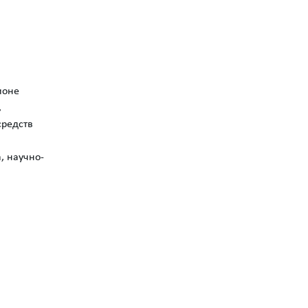
гионе
,
средств
, научно-