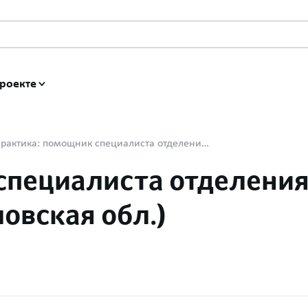
роекте
Практика: помощник специалиста отделения растениеводства (Орловская обл.)
специалиста отделени
овская обл.)