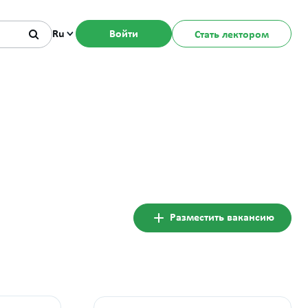
Ru
Войти
Стать лектором
я
Разместить вакансию