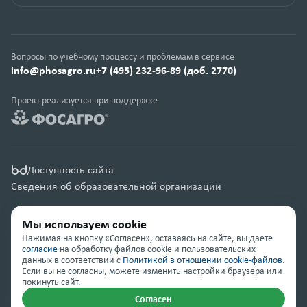
Вопросы по учебному процессу и проблемам в сервисе
info@phosagro.ru
+7 (495) 232-96-89 (доб. 2770)
Проект реализуется при поддержке
Доступность сайта
Сведения об образовательной организации
Правовая информация
Мы используем cookie
Карта сайта
Нажимая на кнопку «Согласен», оставаясь на сайте, вы даете
согласие
на обработку файлов cookie и пользовательских
данных в соответствии с
Политикой в отношении cookie-файлов
.
© Группа компаний «ФосАгро» 2001 — 2026
Если вы не согласны, можете изменить настройки браузера или
покинуть сайт.
Согласен
Помощь