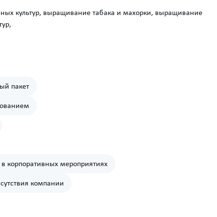
чных культур, выращивание табака и махорки, выращивание
тур,
ый пакет
дованием
в в корпоративных мероприятиях
исутствия компании