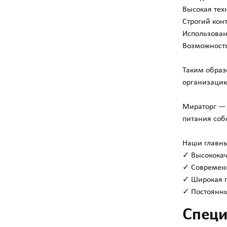
Высокая тех
Строгий кон
Использован
Возможность
Таким образ
организацию
Мираторг — 
питания соб
Наши главны
✓ Высококач
✓ Современн
✓ Широкая г
✓ Постоянны
Специ