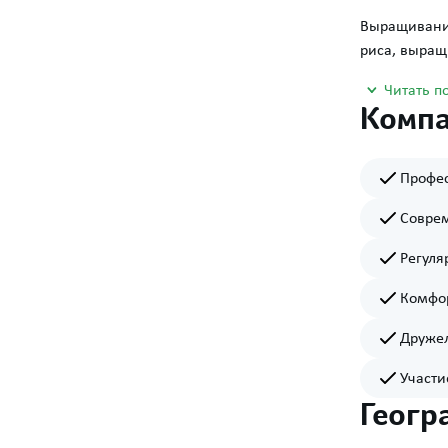
Выращивание
риса, выращ
Читать п
Компа
Профес
Соврем
Регуля
Комфор
Дружел
Участи
Геогр