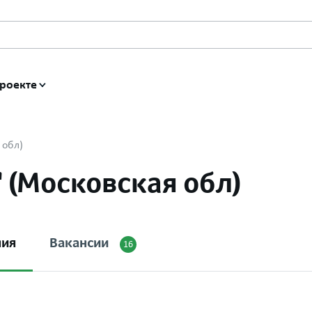
роекте
 обл)
 (Московская обл)
ния
Вакансии
16