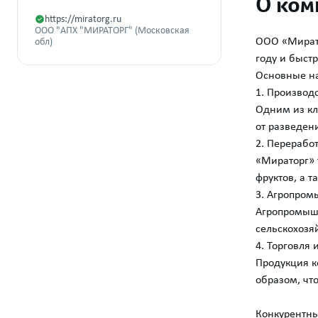
О ком
https://miratorg.ru
ООО "АПХ "МИРАТОРГ" (Московская
ООО «Мирато
обл)
году и быст
Основные на
1. Производ
Одним из кл
от разведен
2. Перерабо
«Мираторг» 
фруктов, а 
3. Агропром
Агропромышл
сельскохозя
4. Торговля 
Продукция к
образом, чт
Конкурентны