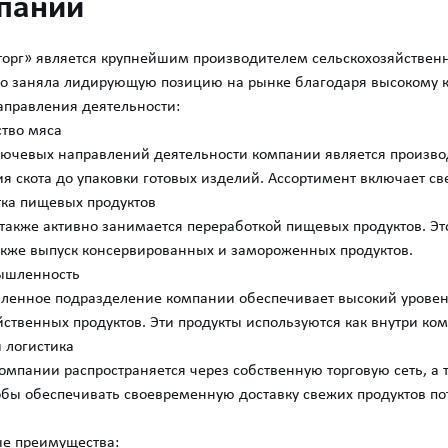
пании
рг» является крупнейшим производителем сельскохозяйственн
ро заняла лидирующую позицию на рынке благодаря высокому 
правления деятельности:
ство мяса
ючевых направлений деятельности компании является произво
ия скота до упаковки готовых изделий. Ассортимент включает с
тка пищевых продуктов
также активно занимается переработкой пищевых продуктов. Эт
также выпуск консервированных и замороженных продуктов.
ышленность
енное подразделение компании обеспечивает высокий уровень 
йственных продуктов. Эти продукты используются как внутри ко
и логистика
омпании распространяется через собственную торговую сеть, а 
обы обеспечивать своевременную доставку свежих продуктов по
е преимущества: