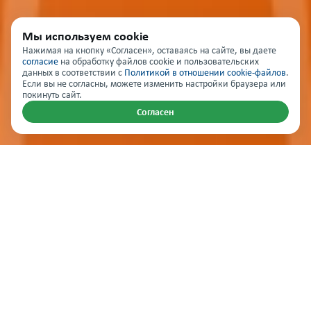
Мы используем cookie
Нажимая на кнопку «Согласен», оставаясь на сайте, вы даете
согласие
на обработку файлов cookie и пользовательских
данных в соответствии с
Политикой в отношении cookie-файлов
.
Если вы не согласны, можете изменить настройки браузера или
покинуть сайт.
Согласен
Помощь
Здоровье почв и
Системы защиты
химическая мелиорация
растений
Запустили программу
лояльности
Обучайтесь, выполняйте задания, получайте
монеты — и забирайте подарки